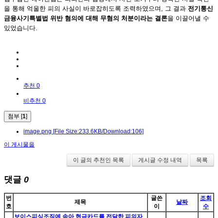
을 통해 억울한 피의 사실이 바로잡히도록 조력하였으며, 그 결과
전기통신
금융사기특별법 위반 혐의에 대해 무혐의 처분이라는 결론
을 이끌어낼 수
있었습니다.
추천 0
비추천 0
첨부 [
1
]
image.png
[File Size:233.6KB/Download:106]
이 게시물을
이 글의 추천인 목록
게시글 수정 내역
목록
댓글
0
번
글쓴
조회
제목
날짜
호
이
수
보이스피싱조직에 속아 현금카드를 전달한 피의자