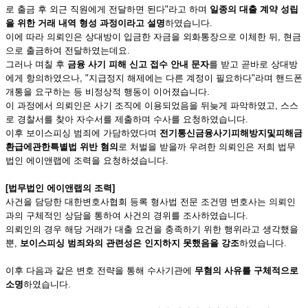
로 출금 후 외근 직원에게 전달하면 된다"라고 하며
일종의 대출 계약 성립
을 위한 거래 내역 형성 과정이라고 설명
하였습니다.
이에 따라 의뢰인은 상대방이 입금한 자금을 외화통장으로 이체한 뒤, 현금
으로 출금하여 전달하였는데요.
그러나 며칠 후
금융 사기 피해 신고 접수 안내 문자
를 받고 곧바로 상대방
에게 항의하였으나, "지급정지 해제에는 다른 계정이 필요하다"라며 핸드폰
개통을 요구하는 등 비정상적 행동이 이어졌습니다.
이 과정에서 의뢰인은 사기 조직에 이용되었음을 뒤늦게 파악하였고, 스스
로 경찰서를 찾아 자수서를 제출하며 수사를 요청하였습니다.
이후 보이스피싱 범죄에 가담하였다며
전기통신금융사기피해방지및피해금
환급에관한특별법 위반 혐의
로 처벌을 받을까 우려한 의뢰인은 저희 법무
법인 에이앤랩에 조력을 요청하셨습니다.
[법무법인 에이앤랩의 조력]
사건을 담당한 대한변호사협회 등록 형사법 전문 조건명 변호사는 의뢰인
과의 구체적인 상담을 통하여 사건의 경위를 조사하였습니다.
의뢰인의 경우 해당 거래가 대출 요건을 충족하기 위한 행위라고 생각했을
뿐,
보이스피싱 범죄와의 관련성은 인지하지 못했음을 강조
하였습니다.
이후 다음과 같은 변호 전략을 통해 수사기관에
무혐의 사유를 구체적으로
소명
하였습니다.