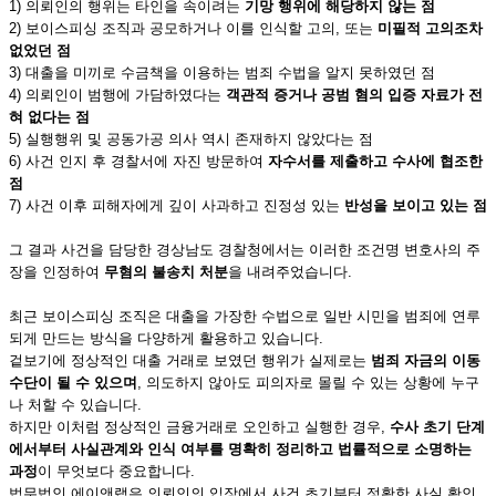
1) 의뢰인의 행위는 타인을 속이려는
기망 행위에 해당하지 않는 점
2) 보이스피싱 조직과 공모하거나 이를 인식할 고의, 또는
미필적 고의조차
없었던 점
3) 대출을 미끼로 수금책을 이용하는 범죄 수법을 알지 못하였던 점
4) 의뢰인이 범행에 가담하였다는
객관적 증거나 공범 혐의 입증 자료가 전
혀 없다는 점
5) 실행행위 및 공동가공 의사 역시 존재하지 않았다는 점
6) 사건 인지 후 경찰서에 자진 방문하여
자수서를 제출하고 수사에 협조한
점
7) 사건 이후 피해자에게 깊이 사과하고 진정성 있는
반성을 보이고 있는 점
그 결과 사건을 담당한 경상남도 경찰청에서는 이러한 조건명 변호사의 주
장을 인정하여
무혐의 불송치 처분
을 내려주었습니다.
최근 보이스피싱 조직은 대출을 가장한 수법으로 일반 시민을 범죄에 연루
되게 만드는 방식을 다양하게 활용하고 있습니다.
겉보기에 정상적인 대출 거래로 보였던 행위가 실제로는
범죄 자금의 이동
수단이 될 수 있으며
, 의도하지 않아도 피의자로 몰릴 수 있는 상황에 누구
나 처할 수 있습니다.
하지만 이처럼 정상적인 금융거래로 오인하고 실행한 경우,
수사 초기 단계
에서부터 사실관계와 인식 여부를 명확히 정리하고 법률적으로 소명하는
과정
이 무엇보다 중요합니다.
법무법인 에이앤랩은 의뢰인의 입장에서 사건 초기부터 정확한 사실 확인