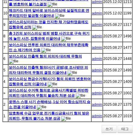
11
admin
2025.12.02
1213
를 변호하여 불기소결정
체크카드 대여 알바로 보이스피싱에 실질적으로 연
10
admin
2025.12.02
1199
루되었지만 벌금형 이끌어내
보이스피싱이라는 것을 인지한 채 가담하였음에도
9
admin
2025.08.27
1317
집행유예 선처
총 3건의 보이스피싱 범죄 병합 사건으로 구속 위기
8
admin
2025.08.27
1496
에 놓인 사건, 집행유예 이끌어내
보이스피싱 연루된 의뢰인 대리하여 채무부존재확
7
admin
2025.08.27
1477
인 소 제기하여 인용
보이스피싱 인출책 혐의 피의자 대리해 무혐의
6
admin
2025.08.27
1448
보이스피싱 인출책 혐의(사기 공범)로 조사받던 피
5
admin
2025.08.27
1499
의자 대리하여 무혐의 결정 이끌어내
보이스피싱 현금수거책(사기) 혐의 의뢰인 변호하여
4
admin
2025.08.27
1409
집행유예 선처 이끌어내
보이스피싱 수거책 혐의로 금융사기특별법 위반한
»
admin
2025.08.27
1002
의뢰인 대리하여 무혐의 불송치 처분 성공
로맨스 스캠 사기 손해배상, 1심 이어 항소심까지 승
2
admin
2025.08.27
1375
소 판결 이끌어내
암호화폐 수급 업무로 전기통신금융사기 혐의 받은
1
admin
2025.08.27
1019
의뢰인, 무혐의 불기소 처분 성공
쓰기
태그