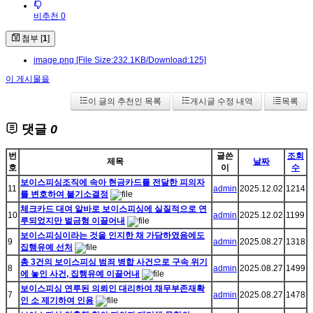
비추천 0
첨부 [
1
]
image.png
[File Size:232.1KB/Download:125]
이 게시물을
이 글의 추천인 목록
게시글 수정 내역
목록
댓글
0
번
글쓴
조회
제목
날짜
호
이
수
보이스피싱조직에 속아 현금카드를 전달한 피의자
11
admin
2025.12.02
1214
를 변호하여 불기소결정
체크카드 대여 알바로 보이스피싱에 실질적으로 연
10
admin
2025.12.02
1199
루되었지만 벌금형 이끌어내
보이스피싱이라는 것을 인지한 채 가담하였음에도
9
admin
2025.08.27
1318
집행유예 선처
총 3건의 보이스피싱 범죄 병합 사건으로 구속 위기
8
admin
2025.08.27
1499
에 놓인 사건, 집행유예 이끌어내
보이스피싱 연루된 의뢰인 대리하여 채무부존재확
7
admin
2025.08.27
1478
인 소 제기하여 인용