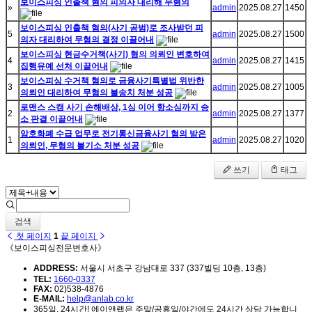
보이스피싱 인출책 혐의 피의자 대리해 무혐의
»
admin
2025.08.27
1450
보이스피싱 인출책 혐의(사기 공범)로 조사받던 피
5
admin
2025.08.27
1500
의자 대리하여 무혐의 결정 이끌어내
보이스피싱 현금수거책(사기) 혐의 의뢰인 변호하여
4
admin
2025.08.27
1415
집행유예 선처 이끌어내
보이스피싱 수거책 혐의로 금융사기특별법 위반한
3
admin
2025.08.27
1005
의뢰인 대리하여 무혐의 불송치 처분 성공
로맨스 스캠 사기 손해배상, 1심 이어 항소심까지 승
2
admin
2025.08.27
1377
소 판결 이끌어내
암호화폐 수급 업무로 전기통신금융사기 혐의 받은
1
admin
2025.08.27
1020
의뢰인, 무혐의 불기소 처분 성공
쓰기
태그
검색
첫 페이지
1
끝 페이지
《보이스피싱전문변호사》
ADDRESS:
서울시 서초구 강남대로 337 (337빌딩 10층, 13층)
TEL:
1660-0337
FAX:
02)538-4876
E-MAIL:
help@anlab.co.kr
365일, 24시간! 에이앤랩은 주말/공휴일/야간에도 24시간 상담 가능합니