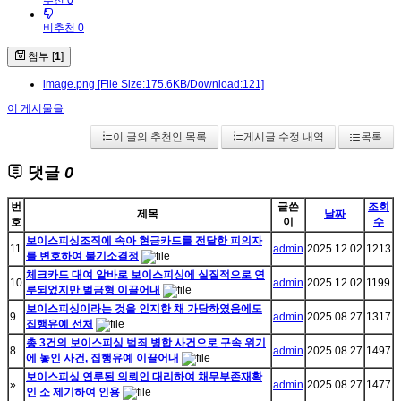
추천 0
비추천 0
첨부 [
1
]
image.png
[File Size:175.6KB/Download:121]
이 게시물을
이 글의 추천인 목록
게시글 수정 내역
목록
댓글
0
번
글쓴
조회
제목
날짜
호
이
수
보이스피싱조직에 속아 현금카드를 전달한 피의자
11
admin
2025.12.02
1213
를 변호하여 불기소결정
체크카드 대여 알바로 보이스피싱에 실질적으로 연
10
admin
2025.12.02
1199
루되었지만 벌금형 이끌어내
보이스피싱이라는 것을 인지한 채 가담하였음에도
9
admin
2025.08.27
1317
집행유예 선처
총 3건의 보이스피싱 범죄 병합 사건으로 구속 위기
8
admin
2025.08.27
1497
에 놓인 사건, 집행유예 이끌어내
보이스피싱 연루된 의뢰인 대리하여 채무부존재확
»
admin
2025.08.27
1477
인 소 제기하여 인용