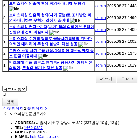
보이스피싱 인출책 혐의 피의자 대리해 무혐의
6
admin
2025.08.27
1448
보이스피싱 인출책 혐의(사기 공범)로 조사받던 피
5
admin
2025.08.27
1499
의자 대리하여 무혐의 결정 이끌어내
보이스피싱 현금수거책(사기) 혐의 의뢰인 변호하여
4
admin
2025.08.27
1409
집행유예 선처 이끌어내
보이스피싱 수거책 혐의로 금융사기특별법 위반한
3
admin
2025.08.27
1002
의뢰인 대리하여 무혐의 불송치 처분 성공
로맨스 스캠 사기 손해배상, 1심 이어 항소심까지 승
2
admin
2025.08.27
1375
소 판결 이끌어내
암호화폐 수급 업무로 전기통신금융사기 혐의 받은
1
admin
2025.08.27
1019
의뢰인, 무혐의 불기소 처분 성공
쓰기
태그
검색
첫 페이지
1
끝 페이지
《보이스피싱전문변호사》
ADDRESS:
서울시 서초구 강남대로 337 (337빌딩 10층, 13층)
TEL:
1660-0337
FAX:
02)538-4876
E-MAIL:
help@anlab.co.kr