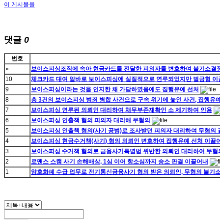
이 게시물을
댓글
0
번호
»
보이스피싱조직에 속아 현금카드를 전달한 피의자를 변호하여 불기소결
10
체크카드 대여 알바로 보이스피싱에 실질적으로 연루되었지만 벌금형 
9
보이스피싱이라는 것을 인지한 채 가담하였음에도 집행유예 선처
8
총 3건의 보이스피싱 범죄 병합 사건으로 구속 위기에 놓인 사건, 집행유
7
보이스피싱 연루된 의뢰인 대리하여 채무부존재확인 소 제기하여 인용
6
보이스피싱 인출책 혐의 피의자 대리해 무혐의
5
보이스피싱 인출책 혐의(사기 공범)로 조사받던 피의자 대리하여 무혐의
4
보이스피싱 현금수거책(사기) 혐의 의뢰인 변호하여 집행유예 선처 이끌
3
보이스피싱 수거책 혐의로 금융사기특별법 위반한 의뢰인 대리하여 무혐의
2
로맨스 스캠 사기 손해배상, 1심 이어 항소심까지 승소 판결 이끌어내
1
암호화폐 수급 업무로 전기통신금융사기 혐의 받은 의뢰인, 무혐의 불기소