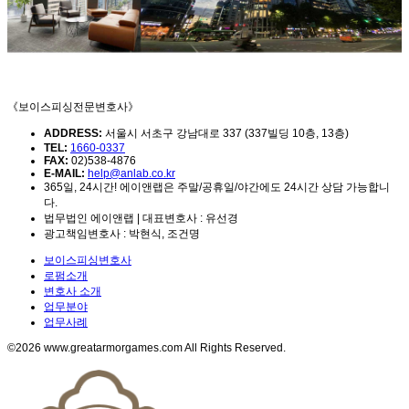
《보이스피싱전문변호사》
ADDRESS:
서울시 서초구 강남대로 337 (337빌딩 10층, 13층)
TEL:
1660-0337
FAX:
02)538-4876
E-MAIL:
help@anlab.co.kr
365일, 24시간! 에이앤랩은 주말/공휴일/야간에도 24시간 상담 가능합니
다.
법무법인 에이앤랩 | 대표변호사 : 유선경
광고책임변호사 : 박현식, 조건명
보이스피싱변호사
로펌소개
변호사 소개
업무분야
업무사례
©2026 www.greatarmorgames.com All Rights Reserved.